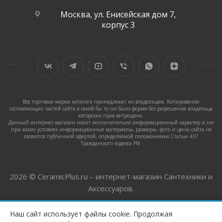
Москва, ул. Енисейская дом 7,
корпус 3
Все торговые марки каталога принадлежат их владельцам. Копирование
составляющих частей сайта в какой бы то ни было форме без разрешения владельца
авторских прав запрещено.
Данный интернет-магазин носит исключительно информационный характер и ни
при каких условиях информационные материалы, размеры, фото и цены сайта не
являются публичной офертой, определяемой положениями Статьи 437
Гражданского кодекса РФ.
2026 © CeramicPlus.ru – интернет-магазин Сантехники и
Аксессуаров.
Наш сайт использует файлы cookie. Продолжая