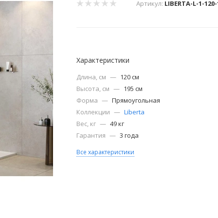
Артикул:
LIBERTA-L-1-120
Характеристики
Длина, см
—
120 см
Высота, см
—
195 см
Форма
—
Прямоугольная
Коллекции
—
Liberta
Вес, кг
—
49 кг
Гарантия
—
3 года
Все характеристики