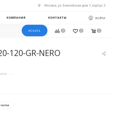
Москва, ул. Енисейская дом 7, корпус 3
КОМПАНИЯ
КОНТАКТЫ
ВОЙТИ
0
0
0
ИСКАТЬ
120-120-GR-NERO
—
berta
:
185798