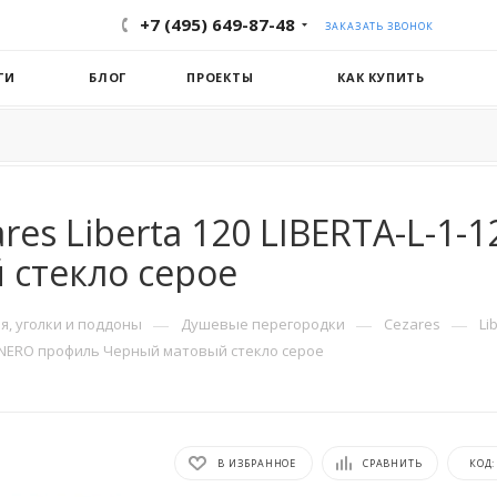
+7 (495) 649-87-48
ЗАКАЗАТЬ ЗВОНОК
ГИ
БЛОГ
ПРОЕКТЫ
КАК КУПИТЬ
es Liberta 120 LIBERTA-L-1-
стекло серое
—
—
—
, уголки и поддоны
Душевые перегородки
Cezares
Li
GR-NERO профиль Черный матовый стекло серое
В ИЗБРАННОЕ
СРАВНИТЬ
КОД