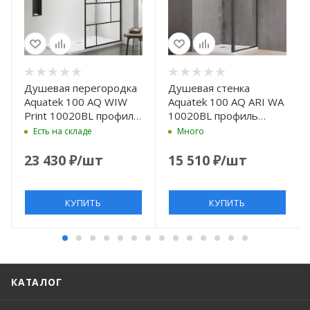
Душевая перегородка
Душевая стенка
Aquatek 100 AQ WIW
Aquatek 100 AQ ARI WA
Print 10020BL профиль
10020BL профиль
Черный стекло
Черный стекло
Есть на складе
Много
прозрачное
прозрачное
23 430
₽
/шт
15 510
₽
/шт
КУПИТЬ
КУПИТЬ
КАТАЛОГ