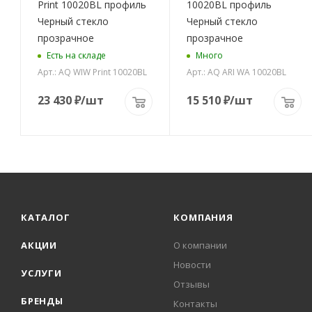
м
Print 10020BL профиль
10020BL профиль
Черный стекло
Черный стекло
прозрачное
прозрачное
Есть на складе
Много
Арт.: AQ WIW Print 10020BL
Арт.: AQ ARI WA 10020BL
23 430
₽
/шт
15 510
₽
/шт
КАТАЛОГ
КОМПАНИЯ
АКЦИИ
О компании
Новости
УСЛУГИ
Отзывы
БРЕНДЫ
Контакты