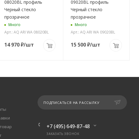
08020BL профиль
09020BL профиль
Черный стекло
Черный стекло
прозрачное
прозрачное
Много
Много
Арт.: AQ ARI WA 08020BL
Арт.: AQ ARI WA 09020BL
14 970
₽
/шт
15 500
₽
/шт
ПОДПИСАТЬСЯ НА РАССЫЛКУ
аты
тавки
+7 (495) 649-87-48
 товар
ЗАКАЗАТЬ ЗВОНОК
т