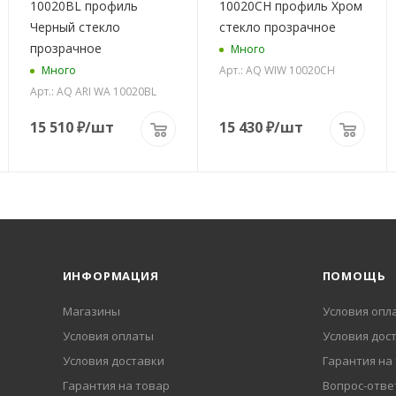
10020BL профиль
10020CH профиль Хром
Черный стекло
стекло прозрачное
прозрачное
Много
Арт.: AQ WIW 10020CH
Много
Арт.: AQ ARI WA 10020BL
15 510
₽
/шт
15 430
₽
/шт
ИНФОРМАЦИЯ
ПОМОЩЬ
Магазины
Условия опл
Условия оплаты
Условия дос
Условия доставки
Гарантия на
Гарантия на товар
Вопрос-отве