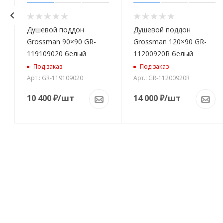
Душевой поддон
Душевой поддон
Grossman 90×90 GR-
Grossman 120×90 GR-
119109020 белый
11200920R белый
Под заказ
Под заказ
Арт.: GR-119109020
Арт.: GR-11200920R
10 400
₽
/шт
14 000
₽
/шт