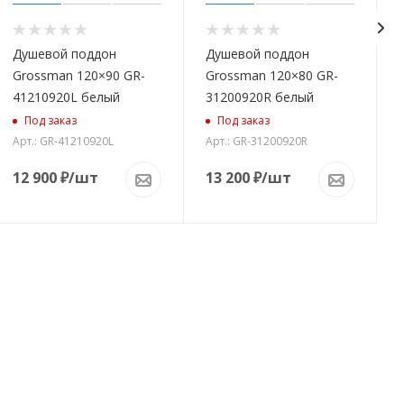
Душевой поддон
Душевой поддон
Grossman 120×90 GR-
Grossman 120×80 GR-
41210920L белый
31200920R белый
Под заказ
Под заказ
Арт.: GR-41210920L
Арт.: GR-31200920R
12 900
₽
/шт
13 200
₽
/шт