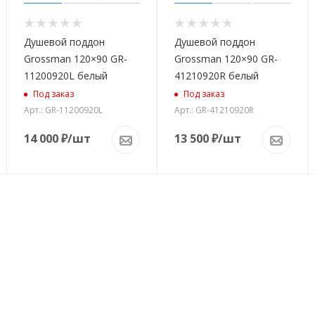
Душевой поддон
Душевой поддон
Grossman 120×90 GR-
Grossman 120×90 GR-
11200920L белый
41210920R белый
Под заказ
Под заказ
Арт.: GR-11200920L
Арт.: GR-41210920R
14 000
₽
/шт
13 500
₽
/шт