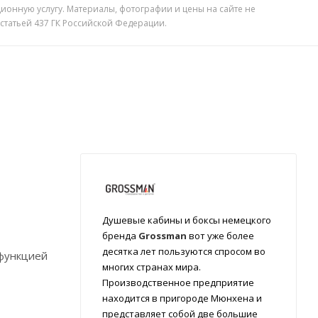
ионную услугу. Материалы, фотографии и цены на сайте не
 статьей 437 ГК Российской Федерации.
Душевые кабины и боксы немецкого
бренда
Grossman
вот уже более
десятка лет пользуются спросом во
 функцией
многих странах мира.
Производственное предприятие
находится в пригороде Мюнхена и
представляет собой две большие