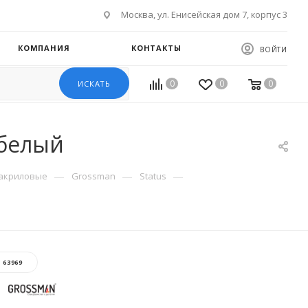
Москва, ул. Енисейская дом 7, корпус 3
КОМПАНИЯ
КОНТАКТЫ
ВОЙТИ
0
0
0
ИСКАТЬ
 белый
—
—
—
акриловые
Grossman
Status
:
63969