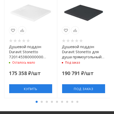
Душевой поддон
Душевой поддон
Duravit Stonetto
Duravit Stonetto для
720145380000000
душа прямоугольный
композитный, 90x80х5
1000х800х50 мм.,
Осталось мало
Под заказ
см, d90, белый
DuraSolid® Q, цвет
антрацит
175 358
₽
/шт
190 791
₽
/шт
КУПИТЬ
ПОД ЗАКАЗ