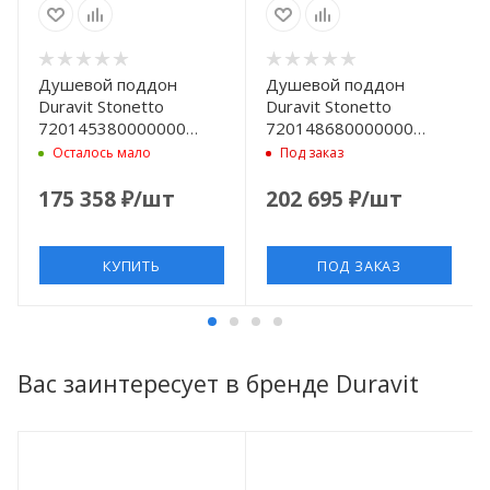
Душевой поддон
Душевой поддон
Duravit Stonetto
Duravit Stonetto
720145380000000
720148680000000
композитный, 90x80х5
композитный,
Осталось мало
Под заказ
см, d90, белый
120×80х5 см, d90,
антрацит
175 358
₽
/шт
202 695
₽
/шт
КУПИТЬ
ПОД ЗАКАЗ
Вас заинтересует в бренде Duravit