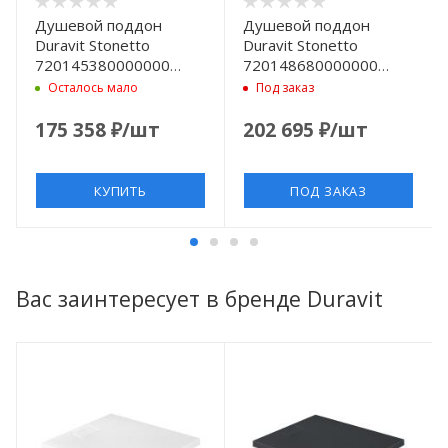
Душевой поддон
Душевой поддон
Duravit Stonetto
Duravit Stonetto
720145380000000
720148680000000
композитный, 90x80х5
композитный,
Осталось мало
Под заказ
см, d90, белый
120×80х5 см, d90,
антрацит
175 358
₽
/шт
202 695
₽
/шт
КУПИТЬ
ПОД ЗАКАЗ
Вас заинтересует в бренде Duravit