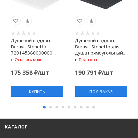
Душевой поддон
Душевой поддон
Duravit Stonetto
Duravit Stonetto для
720145380000000
душа прямоугольный
композитный, 90x80х5
1000х800х50 мм.,
Осталось мало
Под заказ
см, d90, белый
DuraSolid® Q, цвет
антрацит
175 358
₽
/шт
190 791
₽
/шт
КУПИТЬ
ПОД ЗАКАЗ
КАТАЛОГ