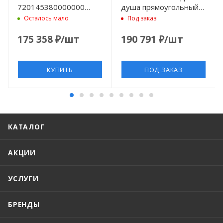
720145380000000
душа прямоугольный
композитный, 90x80х5
1000х800х50 мм.,
Осталось мало
Под заказ
см, d90, белый
DuraSolid® Q, цвет
антрацит
175 358
₽
/шт
190 791
₽
/шт
КУПИТЬ
ПОД ЗАКАЗ
КАТАЛОГ
АКЦИИ
УСЛУГИ
БРЕНДЫ