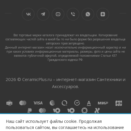
Все торговые марки каталога принадлежат их владельцам. Копирование
составляющих частей сайта в какой бы то ни было форме без разрешения владельца
авторских прав запрещено.
Данный интернет-магазин носит исключительно информационный характер и ни
при каких условиях информационные материалы, размеры, фото и цены сайта не
являются публичной офертой, определяемой положениями Статьи 437
Гражданского кодекса РФ.
2026 © CeramicPlus.ru – интернет-магазин Сантехники и
Аксессуаров.
Наш сайт использует файлы cookie. Продолжая
пользоваться сайтом, вы соглашаетесь на использование
ПОД ЗАКАЗ