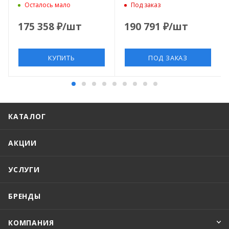
композитный, 90x80х5
1000х800х50 мм.,
Осталось мало
Под заказ
см, d90, белый
DuraSolid® Q, цвет
антрацит
175 358
₽
/шт
190 791
₽
/шт
КУПИТЬ
ПОД ЗАКАЗ
КАТАЛОГ
АКЦИИ
УСЛУГИ
БРЕНДЫ
КОМПАНИЯ