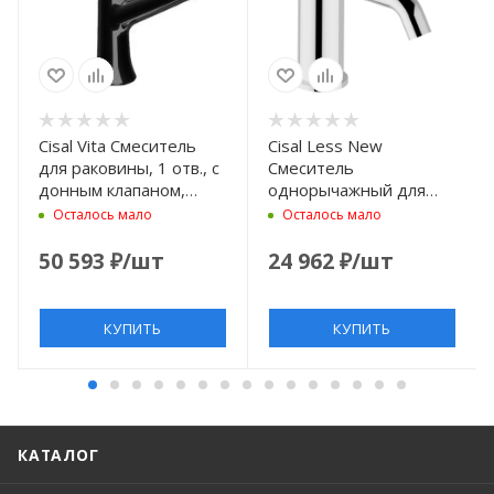
Cisal Vita Смеситель
Cisal Less New
для раковины, 1 отв., с
Смеситель
донным клапаном,
однорычажный для
цвет: черный матовый
раковины на 1
Осталось мало
Осталось мало
отверстие без донного
клапана, цвет: хром
50 593
₽
/шт
24 962
₽
/шт
КУПИТЬ
КУПИТЬ
КАТАЛОГ