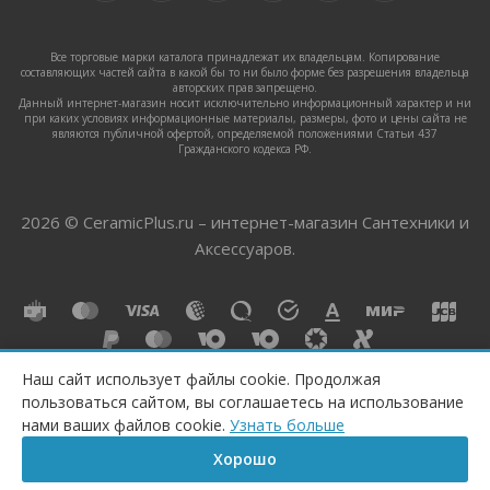
Все торговые марки каталога принадлежат их владельцам. Копирование
составляющих частей сайта в какой бы то ни было форме без разрешения владельца
авторских прав запрещено.
Данный интернет-магазин носит исключительно информационный характер и ни
при каких условиях информационные материалы, размеры, фото и цены сайта не
являются публичной офертой, определяемой положениями Статьи 437
Гражданского кодекса РФ.
2026 © CeramicPlus.ru – интернет-магазин Сантехники и
Аксессуаров.
Наш сайт использует файлы cookie. Продолжая
пользоваться сайтом, вы соглашаетесь на использование
ПОД ЗАКАЗ
нами ваших файлов cookie.
Узнать больше
Хорошо
Главная
Корзина
Сравнение
Каталог
Контакты
Бренд