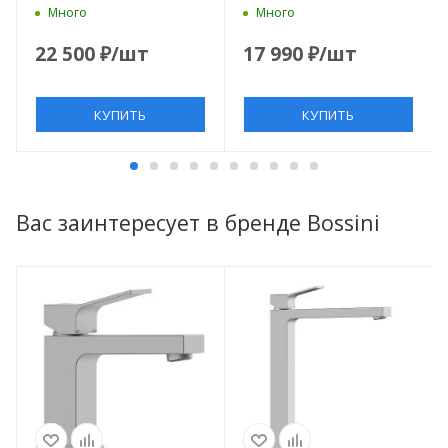
без донного клапана,
LIBERTY-F-LS-01-W0
Много
Много
хром
22 500
₽
/шт
17 990
₽
/шт
КУПИТЬ
КУПИТЬ
Вас заинтересует в бренде Bossini