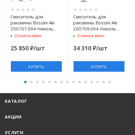
Смеситель для
Смеситель для
раковины Bossini Aki
раковины Bossini Aki
Z00707.094 Никель
Z00709.094 Никель
шлифованный
шлифованный
Осталось мало
Осталось мало
25 850
₽
/шт
34 310
₽
/шт
КУПИТЬ
КУПИТЬ
КАТАЛОГ
АКЦИИ
УСЛУГИ