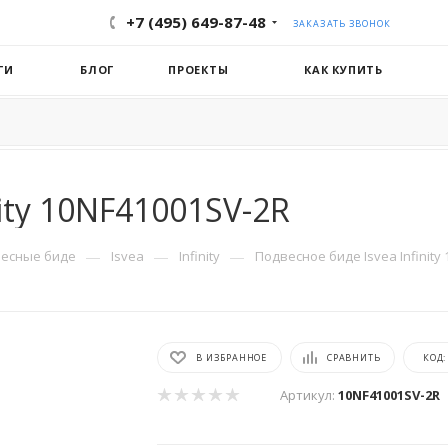
+7 (495) 649-87-48
ЗАКАЗАТЬ ЗВОНОК
ГИ
БЛОГ
ПРОЕКТЫ
КАК КУПИТЬ
nity 10NF41001SV-2R
—
—
—
весные биде
Isvea
Infinity
Подвесное биде Isvea Infinity
В ИЗБРАННОЕ
СРАВНИТЬ
КОД
Артикул:
10NF41001SV-2R