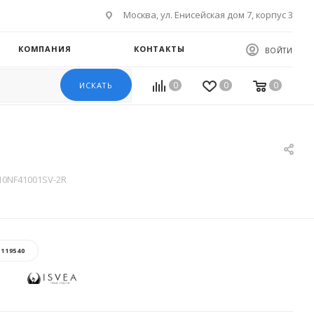
Москва, ул. Енисейская дом 7, корпус 3
КОМПАНИЯ
КОНТАКТЫ
ВОЙТИ
0
0
0
ИСКАТЬ
 10NF41001SV-2R
:
119540