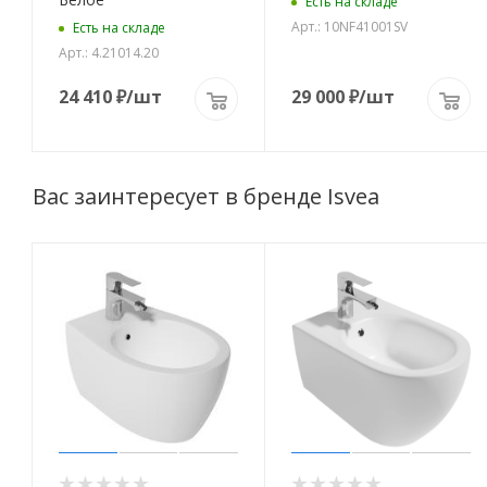
Есть на складе
Арт.: 10NF41001SV
Есть на складе
Арт.: 4.21014.20
24 410
₽
/шт
29 000
₽
/шт
Вас заинтересует в бренде Isvea