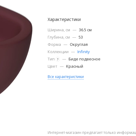
Характеристики
Ширина, см
—
36.5 см
Глубина, см
—
53
Форма
—
Округлая
Коллекции
—
Infinity
Тип
—
Биде подвесное
?
Цвет
—
Красный
Все характеристики
Интернет-магазин предлагает только информац