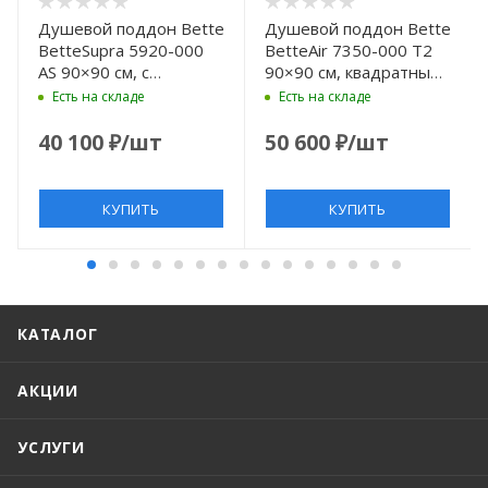
Душевой поддон Bette
Душевой поддон Bette
BetteSupra 5920-000
BetteAir 7350-000 T2
AS 90×90 см, с
90×90 см, квадратный,
антислипом Sense,
белый
Есть на складе
Есть на складе
квадратный, белый
40 100
₽
/шт
50 600
₽
/шт
КУПИТЬ
КУПИТЬ
КАТАЛОГ
АКЦИИ
УСЛУГИ