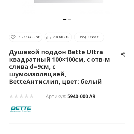
В ИЗБРАННОЕ
СРАВНИТЬ
КОД:
163327
Душевой поддон Bette Ultra
квадратный 100×100см, с отв-м
слива d=9см, с
шумоизоляцией,
BetteАнтислип, цвет: белый
Артикул:
5940-000 AR