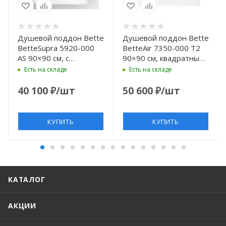
Душевой поддон Bette
Душевой поддон Bette
BetteSupra 5920-000
BetteAir 7350-000 T2
AS 90×90 см, с
90×90 см, квадратный,
антислипом Sense,
белый
Есть на складе
Есть на складе
квадратный, белый
40 100
₽
/шт
50 600
₽
/шт
КУПИТЬ
КУПИТЬ
КАТАЛОГ
АКЦИИ