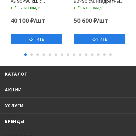
AS 90×90 см, с
90×90 см, квадратный,
антислипом Sense,
белый
Есть на складе
Есть на складе
квадратный, белый
40 100
₽
/шт
50 600
₽
/шт
КУПИТЬ
КУПИТЬ
КАТАЛОГ
АКЦИИ
УСЛУГИ
БРЕНДЫ