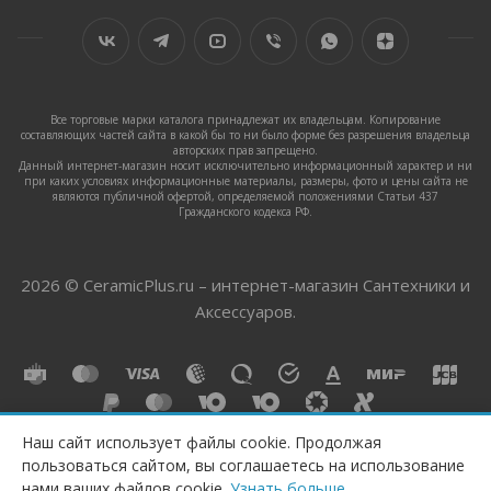
Все торговые марки каталога принадлежат их владельцам. Копирование
составляющих частей сайта в какой бы то ни было форме без разрешения владельца
авторских прав запрещено.
Данный интернет-магазин носит исключительно информационный характер и ни
при каких условиях информационные материалы, размеры, фото и цены сайта не
являются публичной офертой, определяемой положениями Статьи 437
Гражданского кодекса РФ.
2026 © CeramicPlus.ru – интернет-магазин Сантехники и
Аксессуаров.
Наш сайт использует файлы cookie. Продолжая
пользоваться сайтом, вы соглашаетесь на использование
ПОД ЗАКАЗ
нами ваших файлов cookie.
Узнать больше