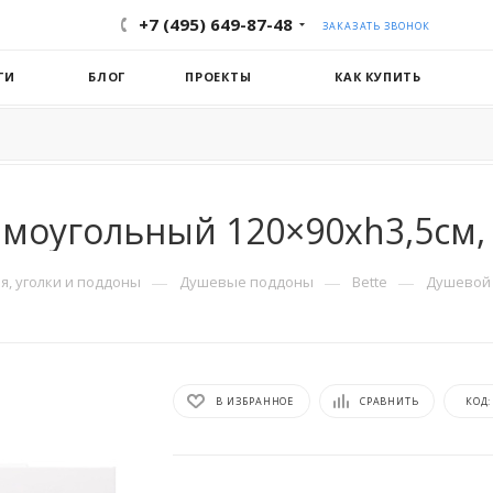
+7 (495) 649-87-48
ЗАКАЗАТЬ ЗВОНОК
ГИ
БЛОГ
ПРОЕКТЫ
КАК КУПИТЬ
моугольный 120×90хh3,5см, 
—
—
—
, уголки и поддоны
Душевые поддоны
Bette
Душевой 
В ИЗБРАННОЕ
СРАВНИТЬ
КОД