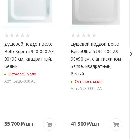
Душевой поддон Bette
Душевой поддон Bette
BetteSupra 5920-000 AE
BetteUltra 5930-000 AS
90×90 см, квадратный,
90×90 см, с антислипом
белый
Sense, квадратный,
белый
Осталось мало
Арт.: 5920-000 AE
А
Осталось мало
Арт.: 5930-000 AS
35 700
₽
/шт
41 300
₽
/шт