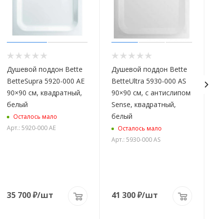
Душевой поддон Bette
Душевой поддон Bette
BetteSupra 5920-000 AE
BetteUltra 5930-000 AS
90×90 см, квадратный,
90×90 см, с антислипом
белый
Sense, квадратный,
белый
Осталось мало
Арт.: 5920-000 AE
А
Осталось мало
Арт.: 5930-000 AS
35 700
₽
/шт
41 300
₽
/шт