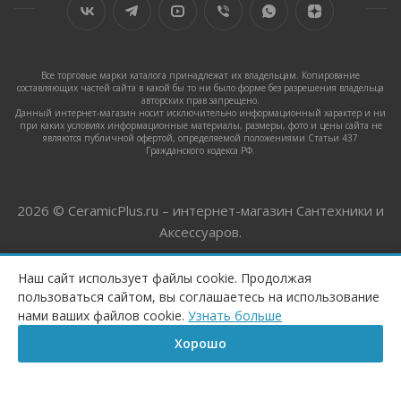
Все торговые марки каталога принадлежат их владельцам. Копирование
составляющих частей сайта в какой бы то ни было форме без разрешения владельца
авторских прав запрещено.
Данный интернет-магазин носит исключительно информационный характер и ни
при каких условиях информационные материалы, размеры, фото и цены сайта не
являются публичной офертой, определяемой положениями Статьи 437
Гражданского кодекса РФ.
2026 © CeramicPlus.ru – интернет-магазин Сантехники и
Аксессуаров.
Наш сайт использует файлы cookie. Продолжая
пользоваться сайтом, вы соглашаетесь на использование
ПОД ЗАКАЗ
нами ваших файлов cookie.
Узнать больше
Хорошо
Главная
Корзина
Сравнение
Каталог
Контакты
Бренд