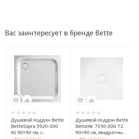
Вас заинтересует в бренде Bette
Душевой поддон Bette
Душевой поддон Bette
BetteSupra 5920-000
BetteAir 7350-000 T2
AS 90×90 см, с
90×90 см, квадратный,
антислипом Sense,
белый