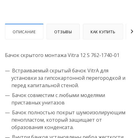
ОПИСАНИЕ
ОТЗЫВЫ
КАК КУПИТЬ
О
Бачок скрытого монтажа Vitra 12 S 762-1740-01
Встраиваемый скрытый бачок VitrA для
установки за гипсокартонной перегородкой и
перед капитальной стеной.
Бачок совместим с любыми моделями
приставных унитазов
Бачок полностью покрыт шумоизолирующим
пенопластом, который защищает от
образования конденсата.
Внутри бачков установлены ребра жесткости,