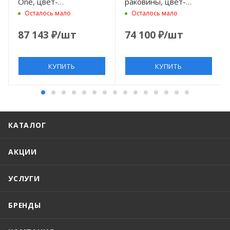
One, цвет-
раковины, цвет-
шлифованная бронза
шлифованное золото
Осталось мало
Осталось мало
87 143
₽
/шт
74 100
₽
/шт
КУПИТЬ
КУПИТЬ
КАТАЛОГ
АКЦИИ
УСЛУГИ
БРЕНДЫ