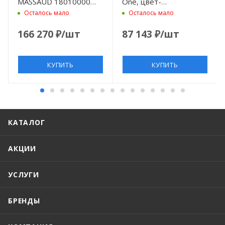
MASSAUD 18010000
One, цвет-
хром
шлифованная бронза
Осталось мало
Осталось мало
166 270
₽
/шт
87 143
₽
/шт
КУПИТЬ
КУПИТЬ
КАТАЛОГ
АКЦИИ
УСЛУГИ
БРЕНДЫ