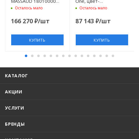
MASSAUD 18010000
One, цвет-
хром
шлифованная бронза
Осталось мало
Осталось мало
166 270
₽
/шт
87 143
₽
/шт
КУПИТЬ
КУПИТЬ
КАТАЛОГ
АКЦИИ
УСЛУГИ
БРЕНДЫ