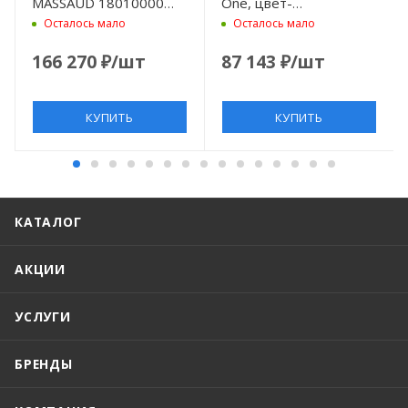
MASSAUD 18010000
One, цвет-
хром
шлифованная бронза
Осталось мало
Осталось мало
166 270
₽
/шт
87 143
₽
/шт
КУПИТЬ
КУПИТЬ
КАТАЛОГ
АКЦИИ
УСЛУГИ
БРЕНДЫ