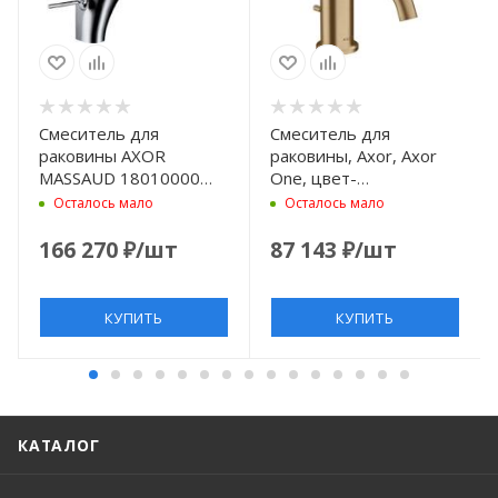
Смеситель для
Смеситель для
раковины AXOR
раковины, Axor, Axor
MASSAUD 18010000
One, цвет-
хром
шлифованная бронза
Осталось мало
Осталось мало
166 270
₽
/шт
87 143
₽
/шт
КУПИТЬ
КУПИТЬ
КАТАЛОГ