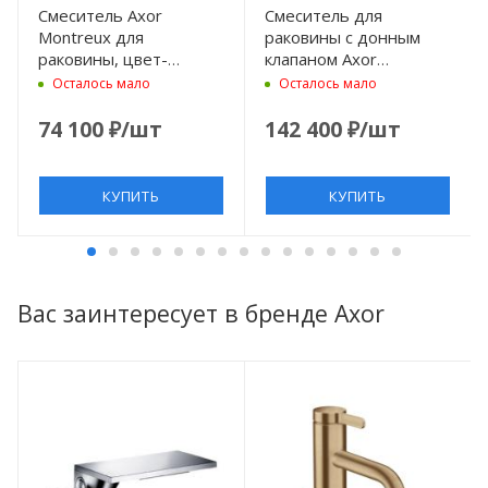
Смеситель Axor
Смеситель для
Montreux для
раковины с донным
раковины, цвет-
клапаном Axor
шлифованное золото
Montreux 16513820
Осталось мало
Осталось мало
74 100
₽
/шт
142 400
₽
/шт
КУПИТЬ
КУПИТЬ
Вас заинтересует в бренде Axor