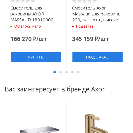
Смеситель для
Смеситель Axor
раковины AXOR
Massaud для раковины
MASSAUD 18010000
220, на 1 отв., высокий,
хром
цвет: полированное
Осталось мало
Под заказ
золото
166 270
₽
/шт
345 159
₽
/шт
КУПИТЬ
ПОД ЗАКАЗ
Вас заинтересует в бренде Axor