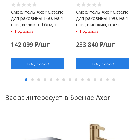
Смеситель Axor Citterio
Смеситель Axor Citterio
для раковины 160, на 1
для раковины 190, на 1
отв., излив h: 16см, с
отв., высокий, цвет:
текстурой, цвет: сталь
шлифованный никель
Под заказ
Под заказ
142 099
₽
/шт
233 840
₽
/шт
ПОД ЗАКАЗ
ПОД ЗАКАЗ
Вас заинтересует в бренде Axor