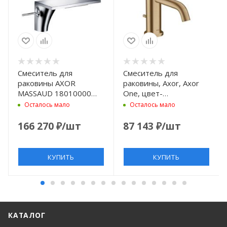
Смеситель для
Смеситель для
раковины AXOR
раковины, Axor, Axor
MASSAUD 18010000
One, цвет-
хром
шлифованная бронза
Осталось мало
Осталось мало
166 270
₽
/шт
87 143
₽
/шт
КУПИТЬ
КУПИТЬ
КАТАЛОГ