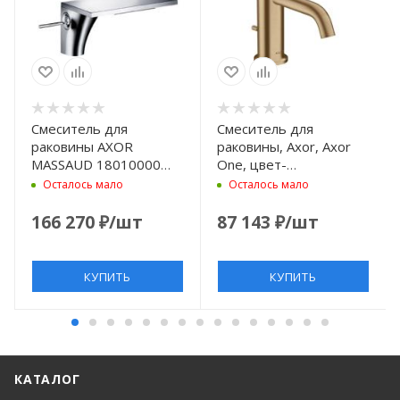
Смеситель для
Смеситель для
раковины AXOR
раковины, Axor, Axor
MASSAUD 18010000
One, цвет-
хром
шлифованная бронза
Осталось мало
Осталось мало
166 270
₽
/шт
87 143
₽
/шт
КУПИТЬ
КУПИТЬ
КАТАЛОГ