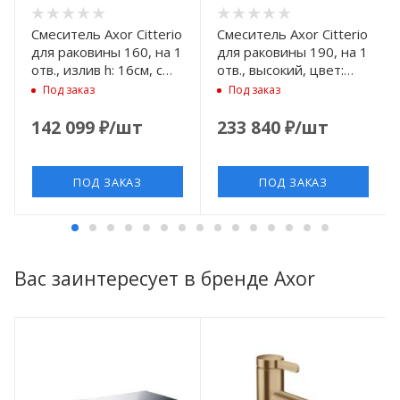
Смеситель Axor Citterio
Смеситель Axor Citterio
для раковины 160, на 1
для раковины 190, на 1
отв., излив h: 16см, с
отв., высокий, цвет:
текстурой, цвет: сталь
шлифованный никель
Под заказ
Под заказ
142 099
₽
/шт
233 840
₽
/шт
ПОД ЗАКАЗ
ПОД ЗАКАЗ
Вас заинтересует в бренде Axor