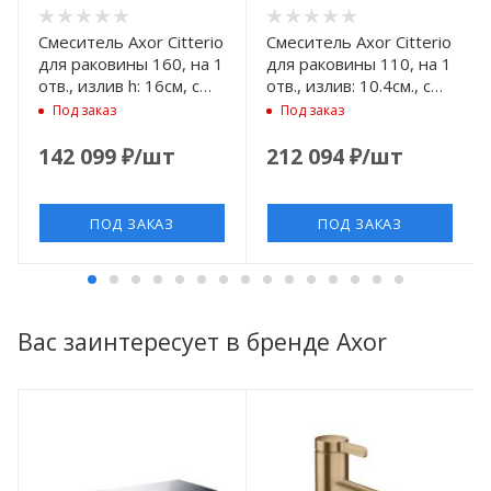
Смеситель Axor Citterio
Смеситель Axor Citterio
для раковины 160, на 1
для раковины 110, на 1
отв., излив h: 16см, с
отв., излив: 10.4cм., с
текстурой, цвет: сталь
донным клапаном,
Под заказ
Под заказ
цвет: шлифованная
бронза
142 099
₽
/шт
212 094
₽
/шт
ПОД ЗАКАЗ
ПОД ЗАКАЗ
Вас заинтересует в бренде Axor