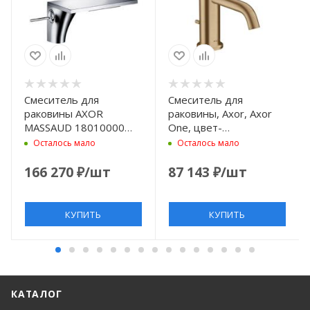
Смеситель для
Смеситель для
раковины AXOR
раковины, Axor, Axor
MASSAUD 18010000
One, цвет-
хром
шлифованная бронза
Осталось мало
Осталось мало
166 270
₽
/шт
87 143
₽
/шт
КУПИТЬ
КУПИТЬ
КАТАЛОГ