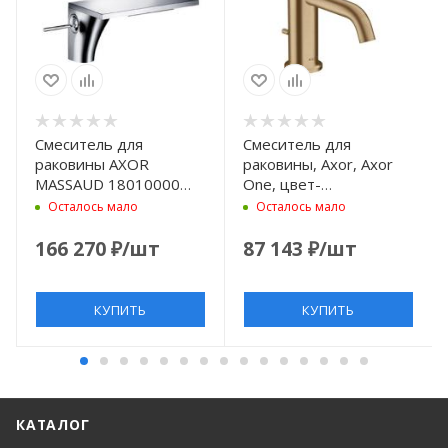
Смеситель для
Смеситель для
раковины AXOR
раковины, Axor, Axor
MASSAUD 18010000
One, цвет-
хром
шлифованная бронза
Осталось мало
Осталось мало
166 270
₽
/шт
87 143
₽
/шт
КУПИТЬ
КУПИТЬ
КАТАЛОГ