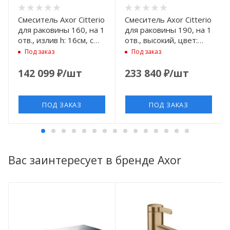
Смеситель Axor Citterio
Смеситель Axor Citterio
для раковины 160, на 1
для раковины 190, на 1
отв., излив h: 16см, с
отв., высокий, цвет:
текстурой, цвет: сталь
шлифованный никель
Под заказ
Под заказ
142 099
₽
/шт
233 840
₽
/шт
ПОД ЗАКАЗ
ПОД ЗАКАЗ
Вас заинтересует в бренде Axor