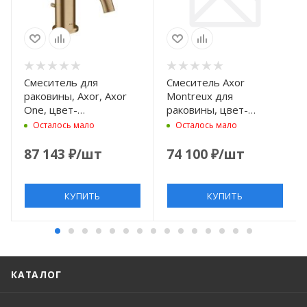
Смеситель для
Смеситель Axor
раковины, Axor, Axor
Montreux для
One, цвет-
раковины, цвет-
шлифованная бронза
шлифованное золото
Осталось мало
Осталось мало
87 143
₽
/шт
74 100
₽
/шт
КУПИТЬ
КУПИТЬ
КАТАЛОГ