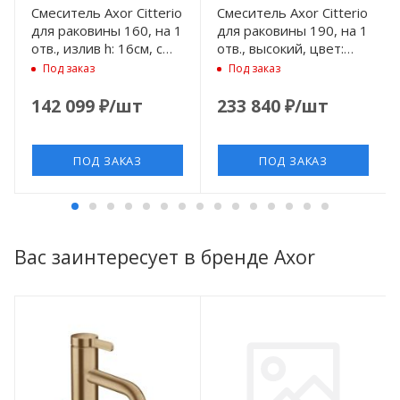
Смеситель Axor Citterio
Смеситель Axor Citterio
для раковины 160, на 1
для раковины 190, на 1
отв., излив h: 16см, с
отв., высокий, цвет:
текстурой, цвет: сталь
шлифованный никель
Под заказ
Под заказ
142 099
₽
/шт
233 840
₽
/шт
ПОД ЗАКАЗ
ПОД ЗАКАЗ
Вас заинтересует в бренде Axor