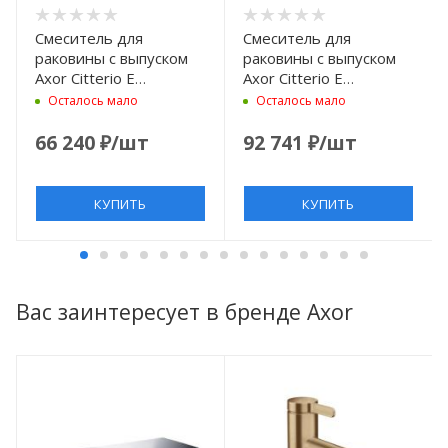
Смеситель для
Смеситель для
раковины с выпуском
раковины с выпуском
Axor Citterio E
Axor Citterio E
36112000
36103000
Осталось мало
Осталось мало
66 240
₽
/шт
92 741
₽
/шт
КУПИТЬ
КУПИТЬ
Вас заинтересует в бренде Axor