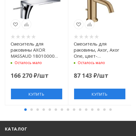
Смеситель для
Смеситель для
раковины AXOR
раковины, Axor, Axor
MASSAUD 18010000
One, цвет-
хром
шлифованная бронза
Осталось мало
Осталось мало
166 270
₽
/шт
87 143
₽
/шт
КУПИТЬ
КУПИТЬ
КАТАЛОГ