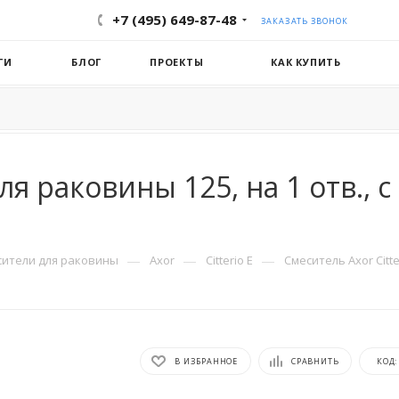
+7 (495) 649-87-48
ЗАКАЗАТЬ ЗВОНОК
ГИ
БЛОГ
ПРОЕКТЫ
КАК КУПИТЬ
для раковины 125, на 1 отв.,
—
—
—
сители для раковины
Axor
Citterio E
Смеситель Axor Citte
В ИЗБРАННОЕ
СРАВНИТЬ
КОД