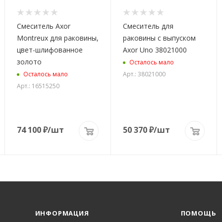
Смеситель Axor
Смеситель для
Montreux для раковины,
раковины с выпуском
цвет-шлифованное
Axor Uno 38021000
золото
Осталось мало
Арт.: 38021000
Осталось мало
Арт.: 16515250
74 100
₽
/шт
50 370
₽
/шт
ИНФОРМАЦИЯ
ПОМОЩЬ