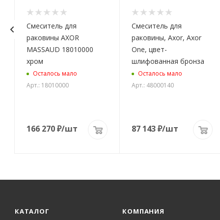
Смеситель для
Смеситель для
раковины AXOR
раковины, Axor, Axor
MASSAUD 18010000
One, цвет-
хром
шлифованная бронза
Осталось мало
Осталось мало
Арт.: 18010000
Арт.: 48000140
166 270
₽
/шт
87 143
₽
/шт
КАТАЛОГ
КОМПАНИЯ