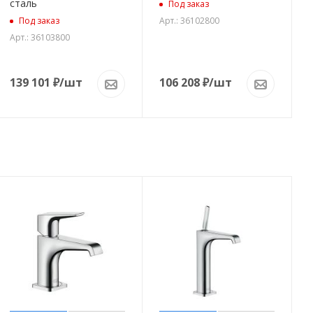
сталь
Под заказ
Арт.: 36102800
Под заказ
Арт.: 36103800
139 101
₽
/шт
106 208
₽
/шт