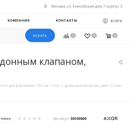
Москва, ул. Енисейская дом 7, корпус 3
КОМПАНИЯ
КОНТАКТЫ
ВОЙТИ
0
0
0
ИСКАТЬ
 с донным клапаном,
rio E для раковины 125, на 1 отв., с донным клапаном, цвет: сталь
Артикул:
36100800
:
169264