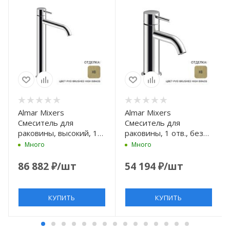
Almar Mixers
Almar Mixers
Смеситель для
Смеситель для
раковины, высокий, 1
раковины, 1 отв., без
отв., без донного
донного клапана, цвет:
Много
Много
клапана, цвет: High
латунь брашированная
Brass Brushed PVD
PVD
86 882
₽
/шт
54 194
₽
/шт
КУПИТЬ
КУПИТЬ