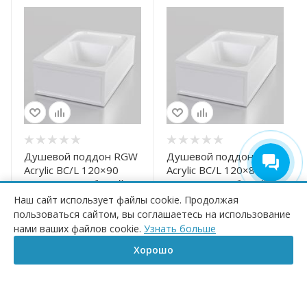
Душевой поддон RGW
Душевой поддон RGW
Acrylic BC/L 120×90
Acrylic BC/L 120×80
16180692-91 белый
16180682-91 белый
Много
Много
Наш сайт использует файлы cookie. Продолжая
пользоваться сайтом, вы соглашаетесь на использование
КУПИТЬ
20 380
₽
/шт
20 245
₽
/шт
нами ваших файлов cookie.
Узнать больше
25 475
₽
25 306
₽
-
20
%
-
20
%
Хорошо
Главная
Корзина
Сравнение
Каталог
Контакты
Бренд
КУПИТЬ
КУПИТЬ