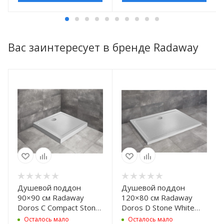
Вас заинтересует в бренде Radaway
Душевой поддон
Душевой поддон
90×90 см Radaway
120×80 см Radaway
Doros C Compact Stone
Doros D Stone White
White SDRC9090-05-
SDRD1280-01-04S
Осталось мало
Осталось мало