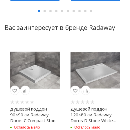
Вас заинтересует в бренде Radaway
Душевой поддон
Душевой поддон
90×90 см Radaway
120×80 см Radaway
Doros C Compact Stone
Doros D Stone White
White SDRC9090-05-
SDRD1280-01-04S
Осталось мало
Осталось мало