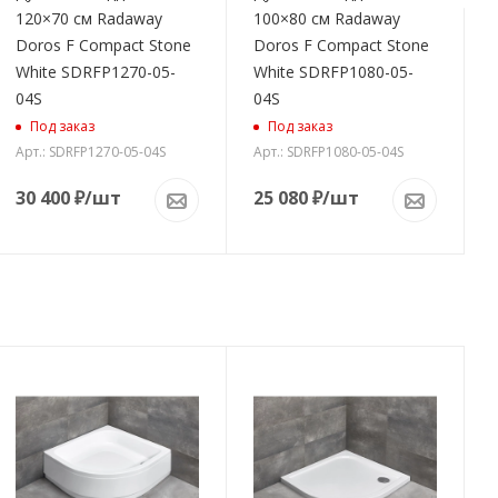
120×70 см Radaway
100×80 см Radaway
Doros F Compact Stone
Doros F Compact Stone
White SDRFP1270-05-
White SDRFP1080-05-
04S
04S
Под заказ
Под заказ
Арт.: SDRFP1270-05-04S
Арт.: SDRFP1080-05-04S
30 400
₽
/шт
25 080
₽
/шт