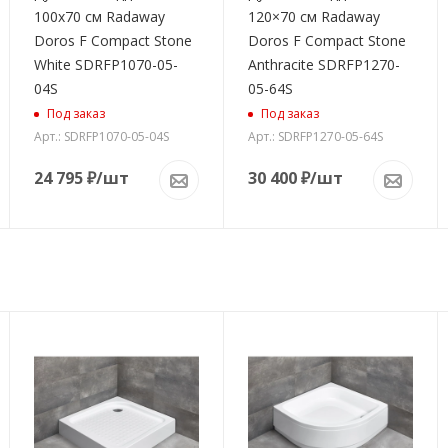
100x70 см Radaway
120×70 см Radaway
Doros F Compact Stone
Doros F Compact Stone
White SDRFP1070-05-
Anthracite SDRFP1270-
04S
05-64S
Под заказ
Под заказ
Арт.: SDRFP1070-05-04S
Арт.: SDRFP1270-05-64S
24 795
₽
/шт
30 400
₽
/шт