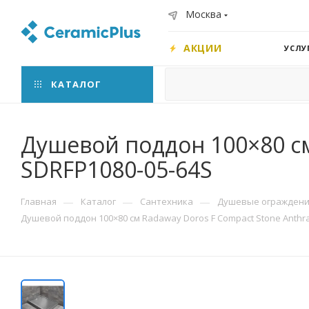
Москва
АКЦИИ
УСЛУ
КАТАЛОГ
Душевой поддон 100×80 см
SDRFP1080-05-64S
—
—
—
Главная
Каталог
Сантехника
Душевые ограждения
Душевой поддон 100×80 см Radaway Doros F Compact Stone Anthra