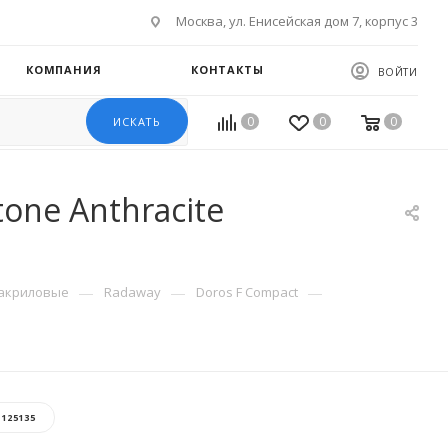
Москва, ул. Енисейская дом 7, корпус 3
КОМПАНИЯ
КОНТАКТЫ
ВОЙТИ
0
0
0
ИСКАТЬ
one Anthracite
—
—
—
акриловые
Radaway
Doros F Compact
:
125135