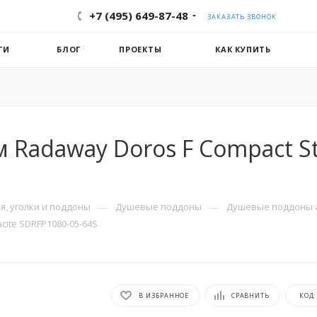
+7 (495) 649-87-48
ЗАКАЗАТЬ ЗВОНОК
ГИ
БЛОГ
ПРОЕКТЫ
КАК КУПИТЬ
 Radaway Doros F Compact St
—
—
, уголки и поддоны
Душевые поддоны
Душевые поддоны 
cite SDRFP1080-05-64S
В ИЗБРАННОЕ
СРАВНИТЬ
КОД