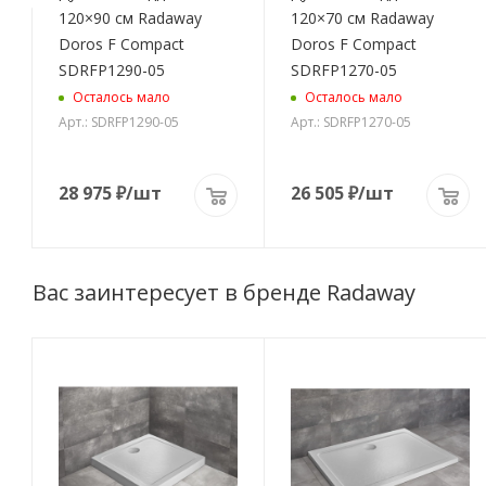
120×90 см Radaway
120×70 см Radaway
5
Doros F Compact
Doros F Compact
SDRFP1290-05
SDRFP1270-05
Осталось мало
Осталось мало
Арт.: SDRFP1290-05
Арт.: SDRFP1270-05
28 975
₽
/шт
26 505
₽
/шт
Вас заинтересует в бренде Radaway