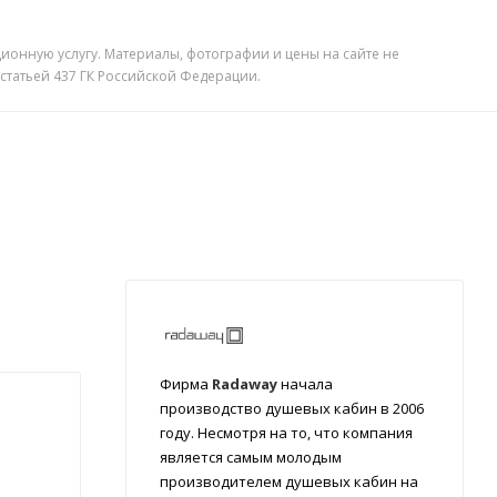
ионную услугу. Материалы, фотографии и цены на сайте не
 статьей 437 ГК Российской Федерации.
Фирма
Radaway
начала
производство душевых кабин в 2006
году. Несмотря на то, что компания
является самым молодым
производителем душевых кабин на