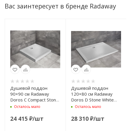
Вас заинтересует в бренде Radaway
Душевой поддон
Душевой поддон
90×90 см Radaway
120×80 см Radaway
Doros C Compact Stone
Doros D Stone White
White SDRC9090-05-
SDRD1280-01-04S
Осталось мало
Осталось мало
04S
24 415
₽
/шт
28 310
₽
/шт