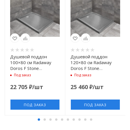
Душевой поддон
Душевой поддон
100×80 см Radaway
120×80 см Radaway
Doros F Stone
Doros F Stone
Anthracite SDRF1080-
Anthracite SDRF1280-
Под заказ
Под заказ
01-64S
01-64S
22 705
₽
/шт
25 460
₽
/шт
ПОД ЗАКАЗ
ПОД ЗАКАЗ