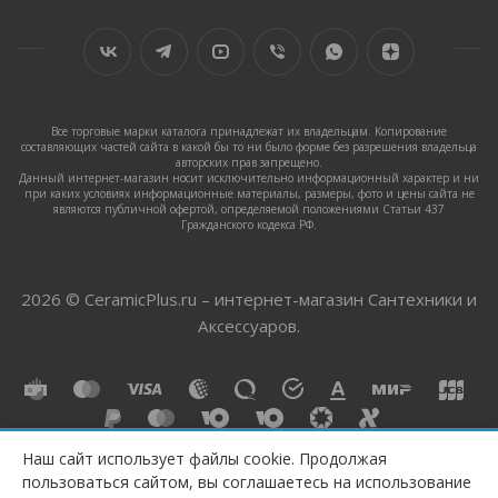
Все торговые марки каталога принадлежат их владельцам. Копирование
составляющих частей сайта в какой бы то ни было форме без разрешения владельца
авторских прав запрещено.
Данный интернет-магазин носит исключительно информационный характер и ни
при каких условиях информационные материалы, размеры, фото и цены сайта не
являются публичной офертой, определяемой положениями Статьи 437
Гражданского кодекса РФ.
2026 © CeramicPlus.ru – интернет-магазин Сантехники и
Аксессуаров.
Наш сайт использует файлы cookie. Продолжая
пользоваться сайтом, вы соглашаетесь на использование
ПОД ЗАКАЗ