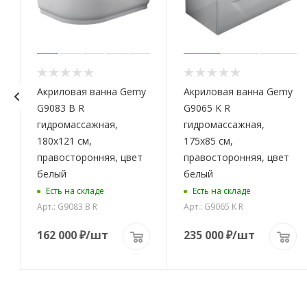
Акриловая ванна Gemy
Акриловая ванна Gemy
G9083 B R
G9065 K R
гидромассажная,
гидромассажная,
180х121 см,
175х85 см,
правосторонняя, цвет
правосторонняя, цвет
белый
белый
Есть на складе
Есть на складе
Арт.: G9083 B R
Арт.: G9065 K R
162 000
₽
/шт
235 000
₽
/шт