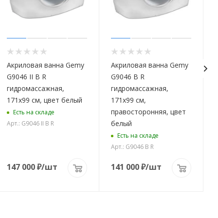
Акриловая ванна Gemy
Акриловая ванна Gemy
G9046 II B R
G9046 B R
гидромассажная,
гидромассажная,
171х99 см, цвет белый
171х99 см,
правосторонняя, цвет
Есть на складе
белый
Арт.: G9046 II B R
Есть на складе
Арт.: G9046 B R
А
147 000
₽
/шт
141 000
₽
/шт