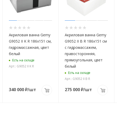
Акриловая ванна Gemy
Акриловая ванна Gemy
G9052 II K R 186x151 см,
G9052 II B R 186х151 см
гидромассажная, цвет
с гидромассажем,
белый
правосторонняя,
прямоугольная, цвет
Есть на складе
белый
Арт.: G9052 II K R
Есть на складе
Арт.: G9052 II B R
340 000
₽
/шт
275 000
₽
/шт