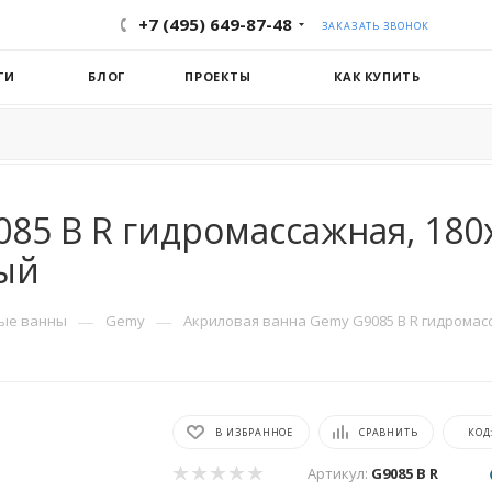
+7 (495) 649-87-48
ЗАКАЗАТЬ ЗВОНОК
ГИ
БЛОГ
ПРОЕКТЫ
КАК КУПИТЬ
85 B R гидромассажная, 180х
лый
—
—
ые ванны
Gemy
Акриловая ванна Gemy G9085 B R гидромасс
В ИЗБРАННОЕ
СРАВНИТЬ
КОД
Артикул:
G9085 B R