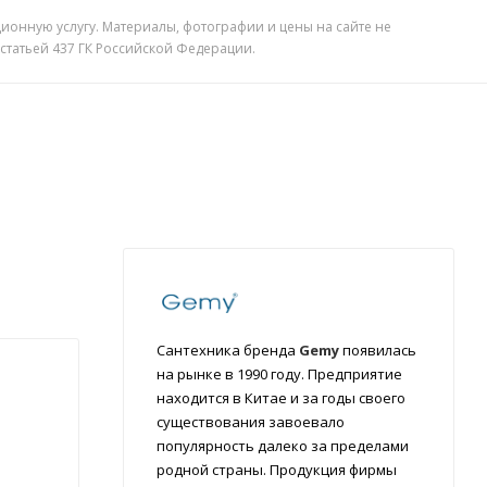
ионную услугу. Материалы, фотографии и цены на сайте не
 статьей 437 ГК Российской Федерации.
Сантехника бренда
Gemy
появилась
на рынке в 1990 году. Предприятие
находится в Китае и за годы своего
существования завоевало
популярность далеко за пределами
родной страны. Продукция фирмы