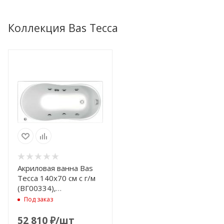
Коллекция Bas Тесса
Акриловая ванна Bas
Тесса 140x70 см с г/м
(ВГ00334),
гидромассажная
Под заказ
52 810
₽
/шт