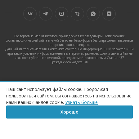
Все торговые марки каталога принадлежат их владельцам. Копирование
составляющих частей сайта в какой бы то ни было форме без разрешения владельца
авторских прав запрещено.
Данный интернет-магазин носит исключительно информационный характер и ни
при каких условиях информационные материалы, размеры, фото и цены сайта не
являются публичной офертой, определяемой положениями Статьи 437
Гражданского кодекса РФ.
2026 © CeramicPlus.ru – интернет-магазин Сантехники и
Наш сайт использует файлы cookie. Продолжая
Аксессуаров.
пользоваться сайтом, вы соглашаетесь на использование
КУПИТЬ
нами ваших файлов cookie.
Узнать больше
Хорошо
Главная
Корзина
Сравнение
Каталог
Контакты
Бренд